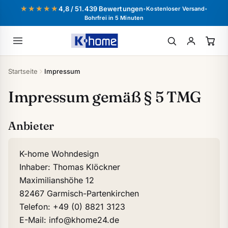
Zum
★★★★★
★★★★★
4,8 / 5
1.439 Bewertungen
•
Kostenloser Versand
•
Inhalt
Bohrfrei in 5 Minuten
springen
Startseite
Impressum
Impressum gemäß § 5 TMG
Anbieter
K-home Wohndesign
Inhaber: Thomas Klöckner
Maximilianshöhe 12
82467 Garmisch-Partenkirchen
Telefon: +49 (0) 8821 3123
E-Mail: info@khome24.de